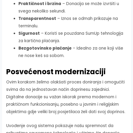
Praktičnost i brzina
– Donacija se može izvršiti u
svega nekoliko sekundi.
Transparentnost
– Iznos se odmah prikazuje na
terminalu.
Sigurnost
– Koristi se pouzdana SumUp tehnologija
za kartična plaćanja.
Bezgotovinsko plaćanje
– Idealno za one koji više
ne nose keš sa sobom.
Posvećenost modernizaciji
Ovim korakom želimo olakšati proces doniranja i omogućiti
svima da na jednostavan način doprinesu zajednici.
Digitalne donacije su važan iskorak prema modernom i
praktičnom funkcionisanju, posebno u javnim i religijskim
objektima gdje veliki broj posjetilaca želi dati svoj doprinos.
Uvođenje ovog sistema pokazuje našu spremnost da