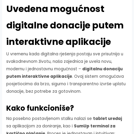
Uvedena mogućnost
digitalne donacije putem
interaktivne aplikacije
U vremenu kada digitalna rješenja postaju sve prisutnija u
svakodnevnom životu, naša zajednica je uvela novu,
modernu i jednostavnu mogućnost –
digitalnu donaciju
putem interaktivne aplikacije
. Ovaj sistem omogućava
posjetiocima da brzo, sigurno i transparentno izvrše uplatu
donacije, bez potrebe za gotovinom.
Kako funkcioniše?
Na posebno postavljenom stalku nalazi se
tablet uređaj
sa aplikacijom za doniranje, kao i
SumUp terminal za
kartično plaćanje
. Proces je jednostavan i intuitivan: