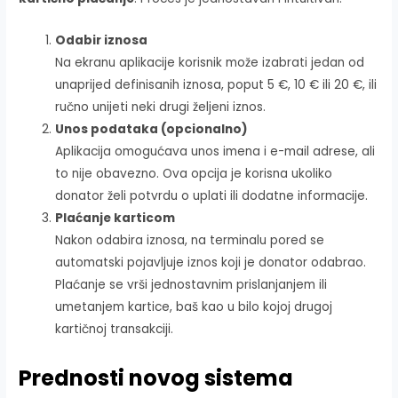
Odabir iznosa
Na ekranu aplikacije korisnik može izabrati jedan od
unaprijed definisanih iznosa, poput 5 €, 10 € ili 20 €, ili
ručno unijeti neki drugi željeni iznos.
Unos podataka (opcionalno)
Aplikacija omogućava unos imena i e-mail adrese, ali
to nije obavezno. Ova opcija je korisna ukoliko
donator želi potvrdu o uplati ili dodatne informacije.
Plaćanje karticom
Nakon odabira iznosa, na terminalu pored se
automatski pojavljuje iznos koji je donator odabrao.
Plaćanje se vrši jednostavnim prislanjanjem ili
umetanjem kartice, baš kao u bilo kojoj drugoj
kartičnoj transakciji.
Prednosti novog sistema