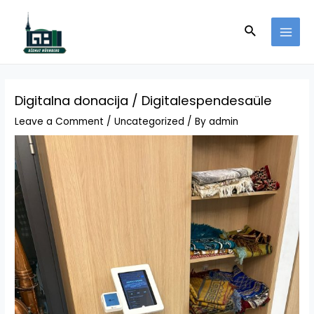
Skip
to
Search
MAI
content
MEN
Digitalna donacija / Digitalespendesaüle
Leave a Comment
/
Uncategorized
/ By
admin