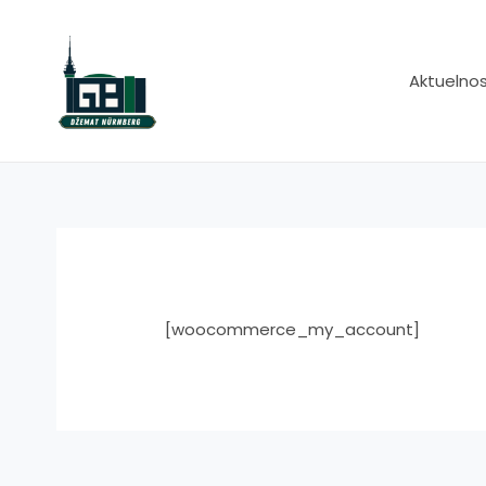
Skip
to
content
Aktuelnos
[woocommerce_my_account]