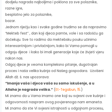
dodjelu nagrada najboljima i poklona za sve polaznike,
razne igre,
besplatno jelo za polaznike,
bazar.
Jednom riječju kao i svake godine trudimo se da napravimo
“Mekteb fest” , dan koji djeca pamte, vole i sa radošću ga
dočekuju. Sve to radimo da mektebsku pouku učinimo
interesantnijom i privlačnijom, kako bi Vama pomogli u
odgoju djece i kako bi imali generacije koje će živjeti vjeru
nakon nas.
Odgoj djece je veoma kompleksno pitanje, dugotrajan
proces i naša velika kušnja od Našeg gospodara. Uzvišeni
Allah dž. š. nas upozorava:
“Imanja vaša i djeca vaša su samo iskušenje, a u
Allaha je nagrada velika.”
(
Et-Tegabun, 15
.)
Mi znamo da u Vama imamo one koji su svjesni ove kušnje i
odgovornosti naspram ovog povjerenoga nam emaneta.
Mi znamo da ste Vi svjesni istrajnosti u odgojnom procesu,