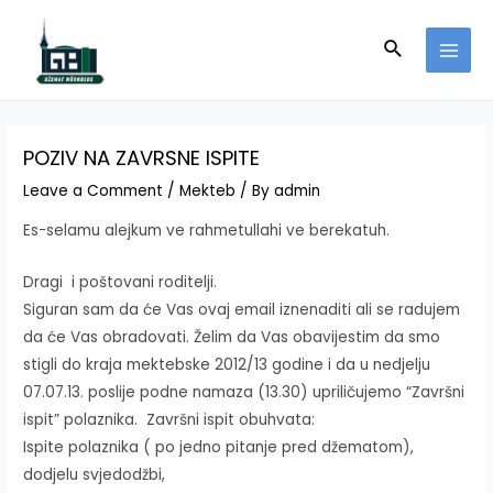
Skip
to
Search
MAI
content
MEN
POZIV NA ZAVRSNE ISPITE
Leave a Comment
/
Mekteb
/ By
admin
Es-selamu alejkum ve rahmetullahi ve berekatuh.
Dragi i poštovani roditelji.
Siguran sam da će Vas ovaj email iznenaditi ali se radujem
da će Vas obradovati. Želim da Vas obavijestim da smo
stigli do kraja mektebske 2012/13 godine i da u nedjelju
07.07.13. poslije podne namaza (13.30) upriličujemo “Završni
ispit” polaznika. Završni ispit obuhvata:
Ispite polaznika ( po jedno pitanje pred džematom),
dodjelu svjedodžbi,