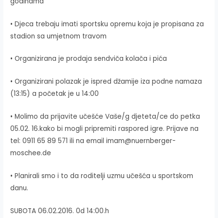
godinama
• Djeca trebaju imati sportsku opremu koja je propisana za
stadion sa umjetnom travom
• Organizirana je prodaja sendviča kolača i pića
• Organizirani polazak je ispred džamije iza podne namaza
(13:15) a početak je u 14:00
• Molimo da prijavite učešće Vaše/g djeteta/ce do petka
05.02. 16.kako bi mogli pripremiti raspored igre. Prijave na
tel: 0911 65 89 571 ili na email imam@nuernberger-
moschee.de
• Planirali smo i to da roditelji uzmu učešća u sportskom
danu.
SUBOTA 06.02.2016. 0d 14:00.h