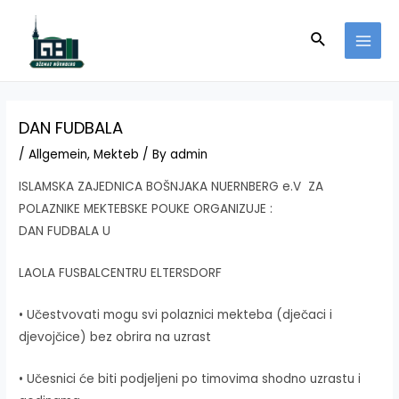
Skip
to
Search
MAI
content
MEN
DAN FUDBALA
/
Allgemein
,
Mekteb
/ By
admin
ISLAMSKA ZAJEDNICA BOŠNJAKA NUERNBERG e.V ZA
POLAZNIKE MEKTEBSKE POUKE ORGANIZUJE :
DAN FUDBALA U
LAOLA FUSBALCENTRU ELTERSDORF
• Učestvovati mogu svi polaznici mekteba (dječaci i
djevojčice) bez obrira na uzrast
• Učesnici će biti podjeljeni po timovima shodno uzrastu i