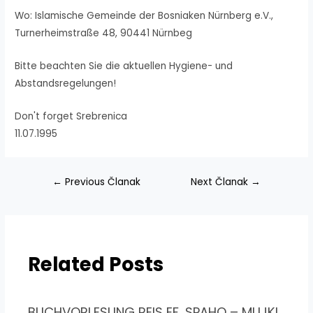
Wo: Islamische Gemeinde der Bosniaken Nürnberg e.V.,
Turnerheimstraße 48, 90441 Nürnbeg
Bitte beachten Sie die aktuellen Hygiene- und
Abstandsregelungen!
Don't forget Srebrenica
11.07.1995
Navigacija
←
Previous Članak
Next Članak
→
članaka
Related Posts
BUCHVORLESUNG REIS EF. SPAHO – MUJKI