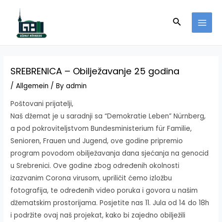
Skip
to
Search
MAI
content
MEN
SREBRENICA – Obilježavanje 25 godina
/
Allgemein
/ By
admin
Poštovani prijatelji,
Naš džemat je u saradnji sa “Demokratie Leben” Nürnberg,
a pod pokroviteljstvom Bundesministerium für Familie,
Senioren, Frauen und Jugend, ove godine pripremio
program povodom obilježavanja dana sjećanja na genocid
u Srebrenici. Ove godine zbog određenih okolnosti
izazvanim Corona virusom, upriličit ćemo izložbu
fotografija, te određenih video poruka i govora u našim
džematskim prostorijama. Posjetite nas 11. Jula od 14 do 18h
i podržite ovaj naš projekat, kako bi zajedno obilježili