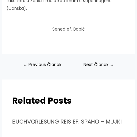
fakultetu u Zenici i radio kao imam u Kopenhagenu
(Danska).
Sened ef. Babić
Navigacija
←
Previous Članak
Next Članak
→
članaka
Related Posts
BUCHVORLESUNG REIS EF. SPAHO – MUJKI