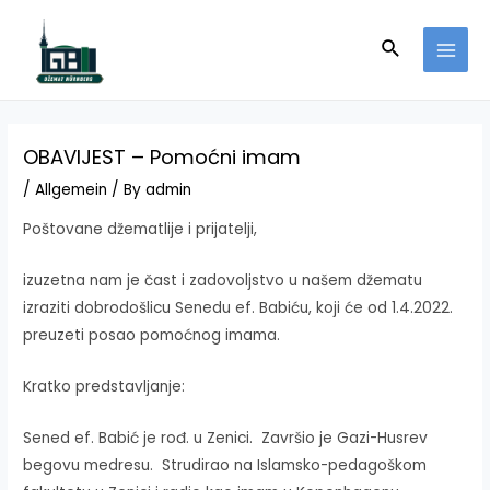
Skip
to
Search
MAI
content
MEN
OBAVIJEST – Pomoćni imam
/
Allgemein
/ By
admin
Poštovane džematlije i prijatelji,
izuzetna nam je čast i zadovoljstvo u našem džematu
izraziti dobrodošlicu Senedu ef. Babiću, koji će od 1.4.2022.
preuzeti posao pomoćnog imama.
Kratko predstavljanje:
Sened ef. Babić je rođ. u Zenici. Završio je Gazi-Husrev
begovu medresu. Strudirao na Islamsko-pedagoškom