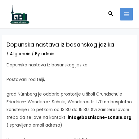
Skip
to
Search
MAI
content
MEN
Dopunska nastava iz bosanskog jezika
/
Allgemein
/ By
admin
Dopunska nastava iz bosanskog jezika
Postovani roditelji,
grad Nürnberg je odobrio prostorije u školi Grundschule
Friedrich- Wanderer- Schule, Wandererstr. 170 na besplatno
korištenje i to petkom od 13:30 do 15:30. Svi zainteresovani
treba da se jave na kontakt:
info@bosnische-schule.org
(ispravljena email adresa)