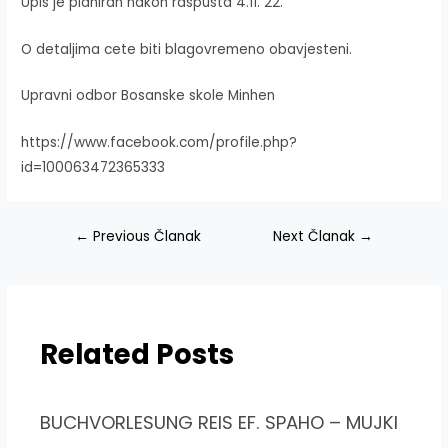
Upis je planiran nakon raspusta 4.11. 22.
O detaljima cete biti blagovremeno obavjesteni.
Upravni odbor Bosanske skole Minhen
https://www.facebook.com/profile.php?
id=100063472365333
Navigacija
←
Previous Članak
Next Članak
→
članaka
Related Posts
BUCHVORLESUNG REIS EF. SPAHO – MUJKI