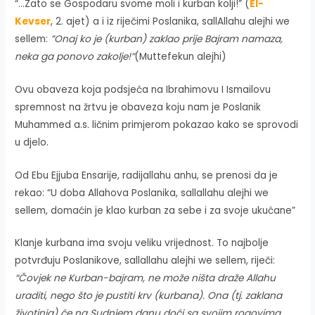
“…Zato se Gospodaru svome moli i kurban kolji!” (
El-
Kevser
, 2. ajet) a i iz riječimi Poslanika, sallAllahu alejhi we
sellem:
”Onaj ko je (kurban) zaklao prije Bajram namaza,
neka ga ponovo zakolje!”
(Muttefekun alejhi)
Ovu obaveza koja podsjeća na Ibrahimovu I Ismailovu
spremnost na žrtvu je obaveza koju nam je Poslanik
Muhammed a.s. ličnim primjerom pokazao kako se sprovodi
u djelo.
Od Ebu Ejjuba Ensarije, radijallahu anhu, se prenosi da je
rekao: “U doba Allahova Poslanika, sallallahu alejhi we
sellem, domaćin je klao kurban za sebe i za svoje ukućane”
Klanje kurbana ima svoju veliku vrijednost. To najbolje
potvrđuju Poslanikove, sallallahu alejhi we sellem, riječi:
“Čovjek ne Kurban-bajram, ne može ništa draže Allahu
uraditi, nego što je pustiti krv (kurbana). Ona (tj. zaklana
životinja) će na Sudnjem danu doći sa svojim rogovima,