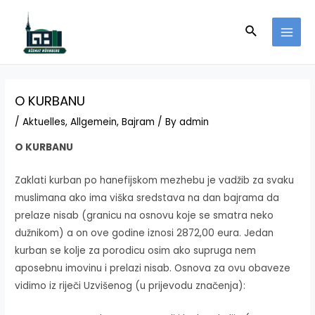
Skip
to
Search
MAI
content
MEN
O KURBANU
/
Aktuelles
,
Allgemein
,
Bajram
/ By
admin
O KURBANU
Zaklati kurban po hanefijskom mezhebu je vadžib za svaku
muslimana ako ima viška sredstava na dan bajrama da
prelaze nisab (granicu na osnovu koje se smatra neko
dužnikom) a on ove godine iznosi 2872,00 eura. Jedan
kurban se kolje za porodicu osim ako supruga nem
aposebnu imovinu i prelazi nisab. Osnova za ovu obaveze
vidimo iz riječi Uzvišenog (u prijevodu značenja):