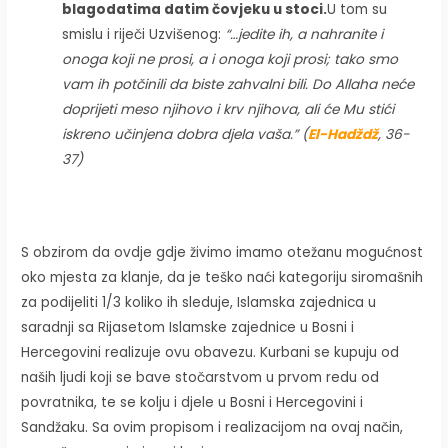
blagodatima datim čovjeku u stoci.
U tom su
smislu i riječi Uzvišenog:
“…jedite ih, a nahranite i
onoga koji ne prosi, a i onoga koji prosi; tako smo
vam ih potčinili da biste zahvalni bili. Do Allaha neće
doprijeti meso njihovo i krv njihova, ali će Mu stići
iskreno učinjena dobra djela vaša.”
(
El-Hadždž
, 36-
37)
S obzirom da ovdje gdje živimo imamo otežanu mogućnost
oko mjesta za klanje, da je teško naći kategoriju siromašnih
za podijeliti 1/3 koliko ih sleduje, Islamska zajednica u
saradnji sa Rijasetom Islamske zajednice u Bosni i
Hercegovini realizuje ovu obavezu. Kurbani se kupuju od
naših ljudi koji se bave stočarstvom u prvom redu od
povratnika, te se kolju i djele u Bosni i Hercegovini i
Sandžaku. Sa ovim propisom i realizacijom na ovaj način,