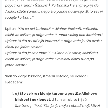
papcima i runom (dlakom). Kurbanska krv stigne prije do
Allaha, dželle šanuhu, nego što padne na zemlju. Zato se i vi
radujte kurbanu!”
Upitan:
“Šta su ovi kurbani?” – Allahov Poslanik, sallallahu
alejhi we sellem, je odgovorio: “Sunnet vašeg oca Ibrahima.”
Upitan: “A šta mi od njih imamo?” – odgovorio je: “Za svaku
dlaku po jedan sevab.”
Upitan: “A šta je sa runom?” – Allahov Poslanik, sallallahu
alejhi we sellem, je odgovorio: “Za svaku dlaku runa po
jedan sevab.”
Smisao klanja kurbana, između ostalog, se ogleda u
sljedećem:
a) Što se kroz klanje kurbana postiže Allahova
bliskost i naklonost.
U tom smislu su i riječi
Uzvišenog:
“Reci: ‘Klanjanje moje, i obredi moji, i život