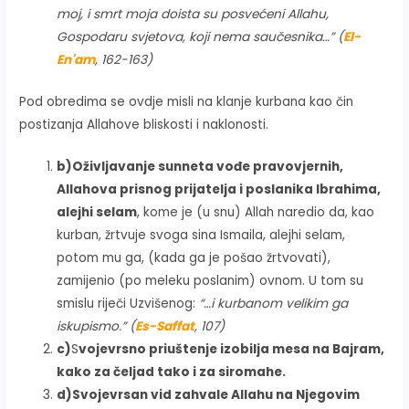
moj, i smrt moja doista su posvećeni Allahu,
Gospodaru svjetova, koji nema saučesnika…” (
El-
En'am
, 162-163)
Pod obredima se ovdje misli na klanje kurbana kao čin
postizanja Allahove bliskosti i naklonosti.
b)
Oživljavanje sunneta vođe pravovjernih,
Allahova prisnog prijatelja i poslanika Ibrahima,
alejhi selam
, kome je (u snu) Allah naredio da, kao
kurban, žrtvuje svoga sina Ismaila, alejhi selam,
potom mu ga, (kada ga je pošao žrtvovati),
zamijenio (po meleku poslanim) ovnom. U tom su
smislu riječi Uzvišenog:
“…i kurbanom velikim ga
iskupismo.” (
Es-Saffat
, 107)
c)
S
vojevrsno priuštenje izobilja mesa na Bajram,
kako za čeljad tako i za siromahe.
d)
Svojevrsan vid zahvale Allahu na Njegovim