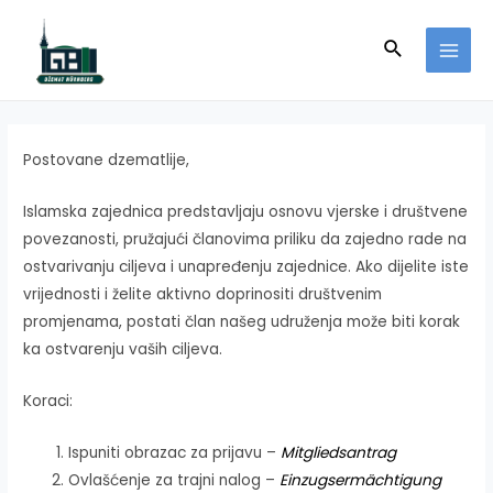
Skip
to
Search
MAI
content
MEN
Postovane dzematlije,
Islamska zajednica predstavljaju osnovu vjerske i društvene
povezanosti, pružajući članovima priliku da zajedno rade na
ostvarivanju ciljeva i unapređenju zajednice. Ako dijelite iste
vrijednosti i želite aktivno doprinositi društvenim
promjenama, postati član našeg udruženja može biti korak
ka ostvarenju vaših ciljeva.
Koraci:
Ispuniti obrazac za prijavu –
Mitgliedsantrag
Ovlašćenje za trajni nalog –
Einzugsermächtigung