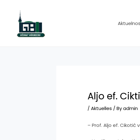
Skip
to
content
Aktuelnos
Aljo ef. Cikt
/
Aktuelles
/ By
admin
– Prof. Aljo ef. Cikotić 