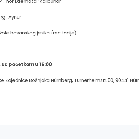
e”, hor Dzemata “Kalibunar”
rg “Aynur”
kole bosanskog jezika (recitacije)
5, sa početkom u 15:00
ke Zajednice Bošnjaka Nürnberg, Turnerheimstr.50, 90441 Nü