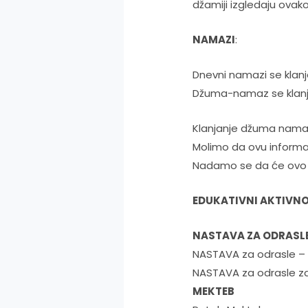
džamiji izgledaju ovako
NAMAZI
:
Dnevni namazi se klan
Džuma-namaz se klan
Klanjanje džuma nama
Molimo da ovu informa
Nadamo se da će ovo p
EDUKATIVNI AKTIVNO
NASTAVA ZA ODRASL
NASTAVA za odrasle – K
NASTAVA za odrasle za
MEKTEB