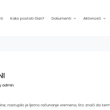
ti
Kako postati član?
Dokumenti
Aktivnosti
NI
By
admin
ine, nastupilo je ljetno računanje vremena, što znači da termi