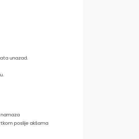
sata unazad.
u.
am namaza
rtkom poslije akšama