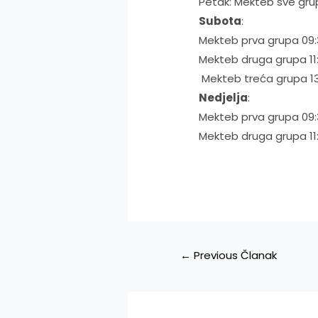
Petak:​​​ Mekteb sve g
Subota
:
Mekteb prva grupa 09:3
Mekteb druga grupa 11:
​​​ Mekteb treća grupa 1
Nedjelja
:
Mekteb prva grupa 09:3
Mekteb druga grupa 11:
Navigacija
←
Previous Članak
članaka