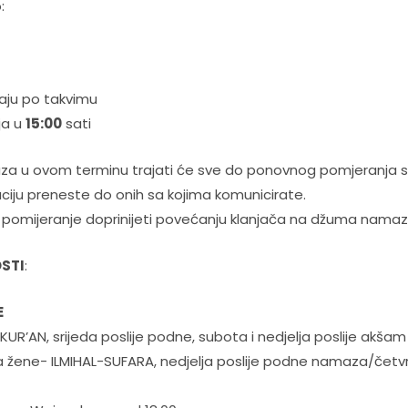
:
jaju po takvimu
ja u
15:00
sati
za u ovom terminu trajati će sve do ponovnog pomjeranja 
ciju preneste do onih sa kojima komunicirate.
omijeranje doprinijeti povećanju klanjača na džuma namaz
STI
:
E
UR’AN, srijeda poslije podne, subota i nedjelja poslije akš
 žene- ILMIHAL-SUFARA, nedjelja poslije podne namaza/četv