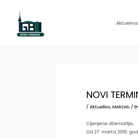
Skip
to
content
Aktuelnos
NOVI TERMI
/
Aktuelles
,
Mekteb
/ 
Cijenjene džematlije,
Od 27. marta 2016. god