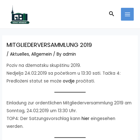
Skip
to
Search
MAI
content
MEN
MITGLIEDERVERSAMMLUNG 2019
/
Aktuelles
,
Allgemein
/ By
admin
Poziv na džematsku skupštinu 2019.
Nedjelja 24.02.2019 sa početkom u 13:30 sati. Tačka 4:
Predloženi statut se može
ovdje
pročitati.
Einladung zur ordentlichen Mitgliederversammlung 2019 am
Sonntag, 24.02.2019 um 13:30 Uhr.
TOP4: Der Satzungsvorschlag kann
hier
eingesehen
werden.