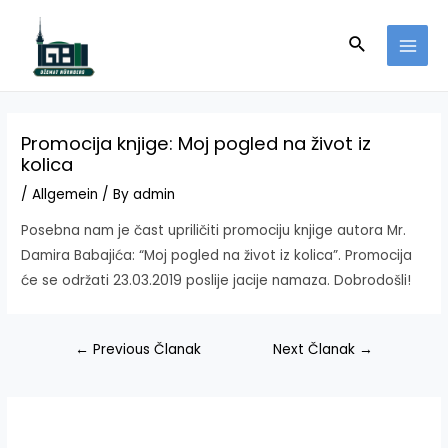
Skip
to
Search
MAI
content
MEN
Promocija knjige: Moj pogled na život iz
kolica
/
Allgemein
/ By
admin
Posebna nam je čast upriličiti promociju knjige autora Mr.
Damira Babajića: “Moj pogled na život iz kolica”. Promocija
će se održati 23.03.2019 poslije jacije namaza. Dobrodošli!
Navigacija
←
Previous Članak
Next Članak
→
članaka