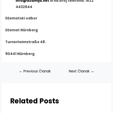
info@dzamija.net
ili na broj telefona: 1522
4432644
Džematski odbor
Džemat Nürnberg
Turnerheimstraße 48.
90441 Nürnberg
Navigacija
←
Previous Članak
Next Članak
→
članaka
Related Posts