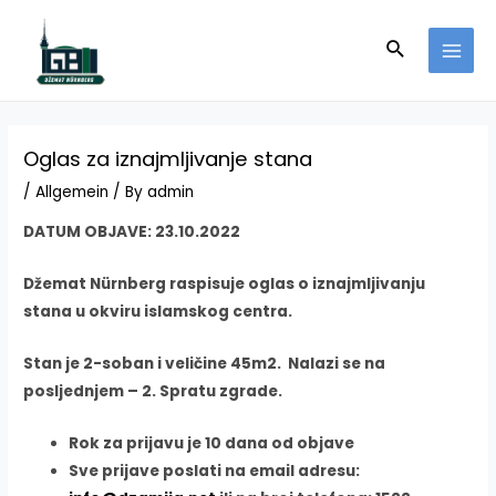
Skip
to
Search
MAI
content
MEN
Oglas za iznajmljivanje stana
/
Allgemein
/ By
admin
DATUM OBJAVE: 23.10.2022
Džemat Nürnberg raspisuje oglas o iznajmljivanju
stana u okviru islamskog centra.
Stan je 2-soban i veličine 45m2. Nalazi se na
posljednjem – 2. Spratu zgrade.
Rok za prijavu je 10 dana od objave
Sve prijave poslati na email adresu: