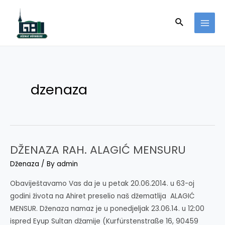
Skip
to
Search
MAI
content
MEN
dzenaza
DŽENAZA RAH. ALAGIĆ MENSURU
Dženaza
/ By
admin
Obaviještavamo Vas da je u petak 20.06.2014. u 63-oj
godini života na Ahiret preselio naš džematlija ALAGIĆ
MENSUR. Dženaza namaz je u ponedjeljak 23.06.14. u 12:00
ispred Eyup Sultan džamije (Kurfürstenstraße 16, 90459