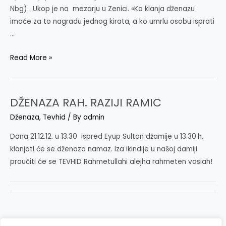
Nbg) . Ukop je na mezarju u Zenici. «Ko klanja dženazu
imaće za to nagradu jednog kirata, a ko umrlu osobu isprati
…
DŽENAZA
Read More »
RAH.
ALAGIĆ
MENSURU
DŽENAZA RAH. RAZIJI RAMIC
Dženaza
,
Tevhid
/ By
admin
Dana 21.12.12. u 13.30 ispred Eyup Sultan džamije u 13.30.h.
klanjati će se dženaza namaz. Iza ikindije u našoj damiji
proučiti će se TEVHID Rahmetullahi alejha rahmeten vasiah!