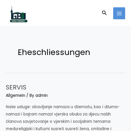
Skip
to
Search
MAI
content
MEN
Eheschliessungen
SERVIS
Allgemein
/ By
admin
Naše usluge: obavljanje namaza u džematu, kao i džuma-
namazi i bajram namazi vjerska obuka za djecu naših
članova savjetovanje o vjerskim i socijalnim temama
međureligijski i kulturni susreti susreti žena, omladine i