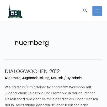
Skip
to
Search
MAI
content
MEN
nuernberg
DIALOGWOCHEN 2012
Allgemein
,
Jugendabteilung
,
Mekteb
/ By
admin
Wie hältst Du's mit deiner Nationalität? Workshop mit
Jugendlichen: Selbstbild und Fremdbild in der deutschen
Gesellschaft Wie geht es mir eigentlich als junger Mensch,
der in Deutschland geboren ist, aber türkische oder