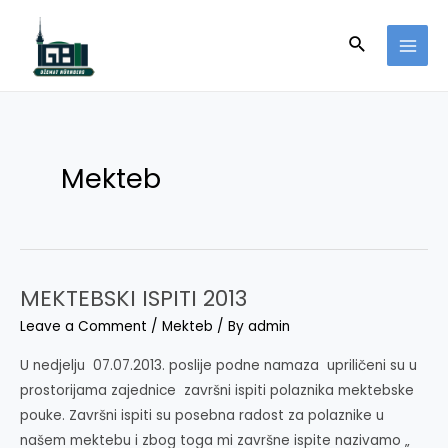
Skip
to
Search
MAI
content
MEN
Mekteb
MEKTEBSKI ISPITI 2013
Leave a Comment
/
Mekteb
/ By
admin
U nedjelju 07.07.2013. poslije podne namaza upriličeni su u
prostorijama zajednice završni ispiti polaznika mektebske
pouke. Završni ispiti su posebna radost za polaznike u
našem mektebu i zbog toga mi završne ispite nazivamo „