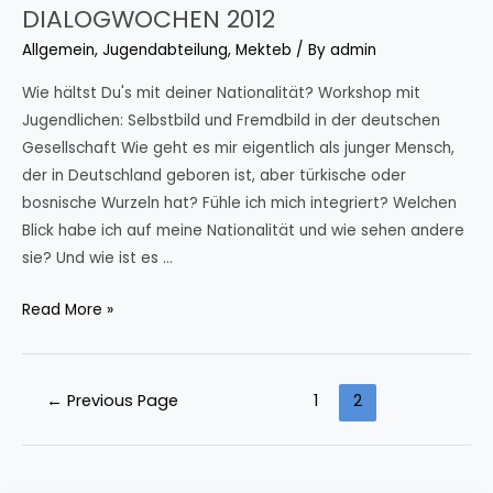
DIALOGWOCHEN 2012
Allgemein
,
Jugendabteilung
,
Mekteb
/ By
admin
Wie hältst Du's mit deiner Nationalität? Workshop mit
Jugendlichen: Selbstbild und Fremdbild in der deutschen
Gesellschaft Wie geht es mir eigentlich als junger Mensch,
der in Deutschland geboren ist, aber türkische oder
bosnische Wurzeln hat? Fühle ich mich integriert? Welchen
Blick habe ich auf meine Nationalität und wie sehen andere
sie? Und wie ist es …
DIALOGWOCHEN
Read More »
2012
Posts
←
Previous Page
1
2
pagination