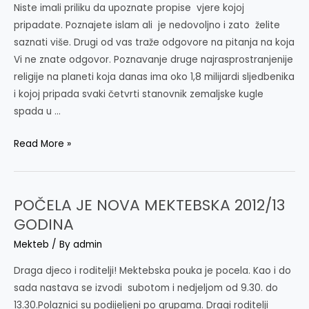
Niste imali priliku da upoznate propise vjere kojoj
pripadate. Poznajete islam ali je nedovoljno i zato želite
saznati više. Drugi od vas traže odgovore na pitanja na koja
Vi ne znate odgovor. Poznavanje druge najrasprostranjenije
religije na planeti koja danas ima oko 1,8 milijardi sljedbenika
i kojoj pripada svaki četvrti stanovnik zemaljske kugle
spada u …
ŠKOLA
Read More »
ISLAMA
ZA
ODRASLE
POČELA JE NOVA MEKTEBSKA 2012/13
GODINA
Mekteb
/ By
admin
Draga djeco i roditelji! Mektebska pouka je pocela. Kao i do
sada nastava se izvodi subotom i nedjeljom od 9.30. do
13.30.Polaznici su podijeljeni po grupama. Dragi roditelji