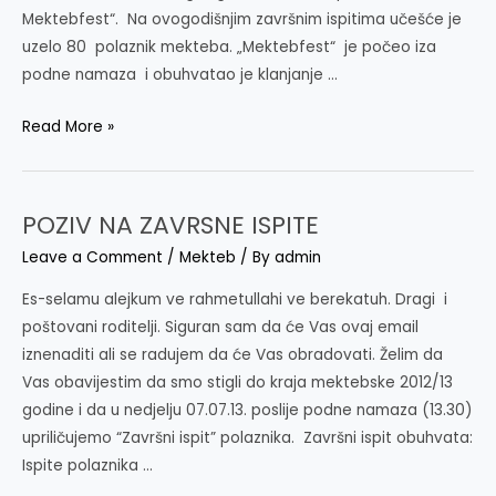
Mektebfest“. Na ovogodišnjim završnim ispitima učešće je
uzelo 80 polaznik mekteba. „Mektebfest“ je počeo iza
podne namaza i obuhvatao je klanjanje …
MEKTEBSKI
Read More »
ISPITI
2013
POZIV NA ZAVRSNE ISPITE
Leave a Comment
/
Mekteb
/ By
admin
Es-selamu alejkum ve rahmetullahi ve berekatuh. Dragi i
poštovani roditelji. Siguran sam da će Vas ovaj email
iznenaditi ali se radujem da će Vas obradovati. Želim da
Vas obavijestim da smo stigli do kraja mektebske 2012/13
godine i da u nedjelju 07.07.13. poslije podne namaza (13.30)
upriličujemo “Završni ispit” polaznika. Završni ispit obuhvata:
Ispite polaznika …