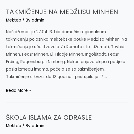
MEKTEBA
TAKMIČENJE NA MEDŽLISU MINHEN
Mekteb
/ By
admin
Naš džemat je 27.04.13. bio domaćin regionalnom
takmičenju polaznika mektebske pouke Medžlisa Minhen. Na
takmičenju je učestvovalo 7 džemata i to džemati; Tevhid
Minhen, Fedžr Minhen, El-Hidaje Minhen, Ingolštadt, Fedžr
Erding, Regensburg i Nirnberg. Nakon prijava ekipa i podjele
posla između imama, počelo se sa takmičenjem.
Takmičenje u kvizu do 12 godina pristupilo je 7 …
TAKMIČENJE
Read More »
NA
MEDŽLISU
MINHEN
ŠKOLA ISLAMA ZA ODRASLE
Mekteb
/ By
admin