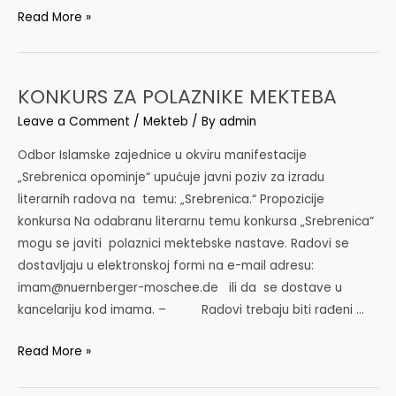
POZIV
Read More »
NA
ZAVRSNE
ISPITE
KONKURS ZA POLAZNIKE MEKTEBA
Leave a Comment
/
Mekteb
/ By
admin
Odbor Islamske zajednice u okviru manifestacije
„Srebrenica opominje“ upućuje javni poziv za izradu
literarnih radova na temu: „Srebrenica.“ Propozicije
konkursa Na odabranu literarnu temu konkursa „Srebrenica“
mogu se javiti polaznici mektebske nastave. Radovi se
dostavljaju u elektronskoj formi na e-mail adresu:
imam@nuernberger-moschee.de ili da se dostave u
kancelariju kod imama. – Radovi trebaju biti rađeni …
KONKURS
Read More »
ZA
POLAZNIKE