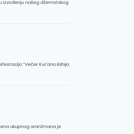
ida u izvođenju našeg džematskog
estacija “Večer Kur'ana ilahija
Cijena ukupnog aranžmana je