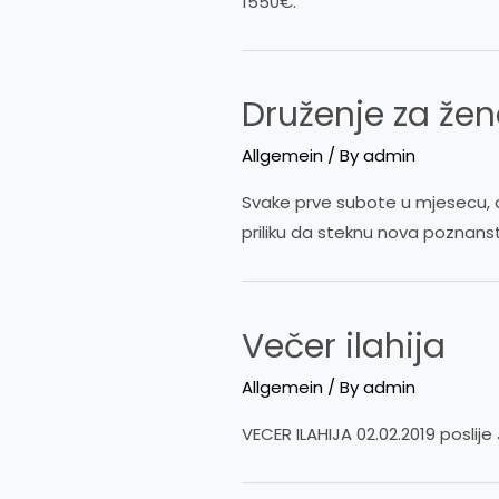
1550€.
Druženje za žen
Allgemein
/ By
admin
Svake prve subote u mjesecu, 
priliku da steknu nova poznan
Večer ilahija
Allgemein
/ By
admin
VECER ILAHIJA 02.02.2019 posli