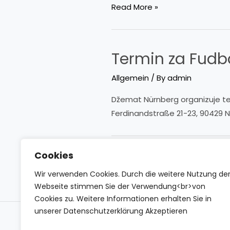
Izlet
Read More »
na
snijeg
09.02.2019
Termin za Fudb
Allgemein
/ By
admin
Džemat Nürnberg organizuje ter
Ferdinandstraße 21-23, 90429 
Cookies
Posts
←
Previous Page
pagination
Wir verwenden Cookies. Durch die weitere Nutzung de
Webseite stimmen Sie der Verwendung<br>von
Cookies zu. Weitere Informationen erhalten Sie in
unserer Datenschutzerklärung Akzeptieren