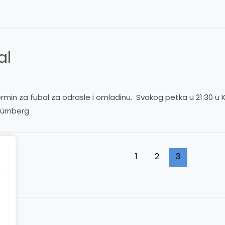
al
min za fubal za odrasle i omladinu. Svakog petka u 21:30 u K
Nürnberg
1
2
3
r