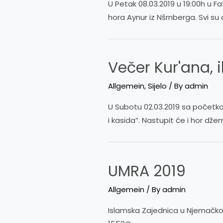
U Petak 08.03.2019 u 19:00h u F
hora Aynur iz Nšrnberga. Svi su 
Večer Kur'ana, i
Allgemein
,
Sijelo
/ By
admin
U Subotu 02.03.2019 sa početko
i kasida”. Nastupit će i hor dž
UMRA 2019
Allgemein
/ By
admin
Islamska Zajednica u Njemačkoj