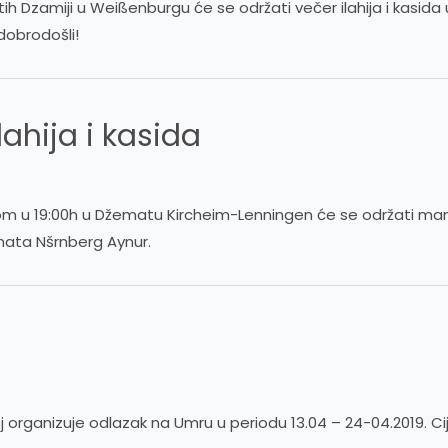
atih Dzamiji u Weißenburgu će se održati večer ilahija i kas
dobrodošli!
lahija i kasida
m u 19:00h u Džematu Kircheim-Lenningen će se održati manif
emata Nšrnberg Aynur.
 organizuje odlazak na Umru u periodu 13.04 – 24-04.2019. 