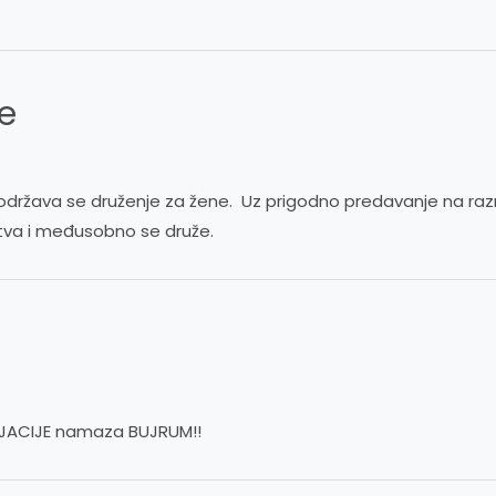
e
održava se druženje za žene. Uz prigodno predavanje na raz
stva i međusobno se druže.
je JACIJE namaza BUJRUM!!