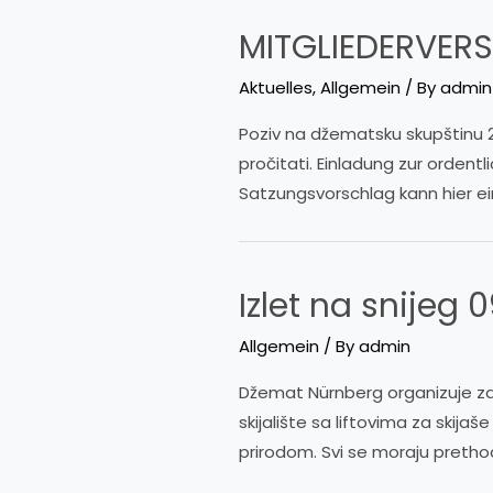
MITGLIEDERVER
Aktuelles
,
Allgemein
/ By
admin
Poziv na džematsku skupštinu 2
pročitati. Einladung zur orden
Satzungsvorschlag kann hier 
Izlet na snijeg 
Allgemein
/ By
admin
Džemat Nürnberg organizuje zaje
skijalište sa liftovima za skija
prirodom. Svi se moraju prethodn