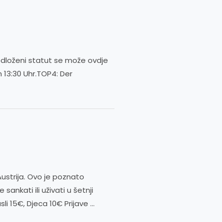
redloženi statut se može ovdje
 13:30 Uhr.TOP4: Der
Austrija. Ovo je poznato
ankati ili uživati u šetnji
li 15€, Djeca 10€ Prijave …