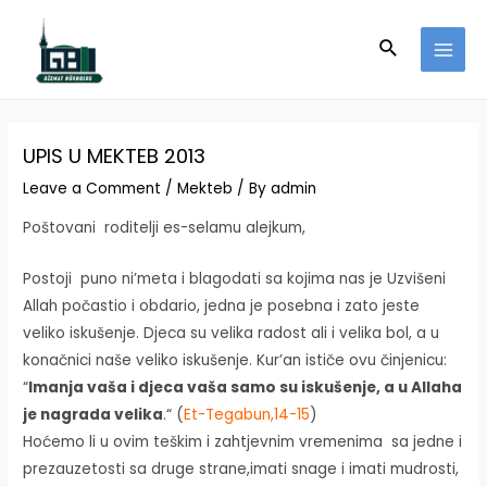
Skip
to
Search
MAI
content
MEN
UPIS U MEKTEB 2013
Leave a Comment
/
Mekteb
/ By
admin
Poštovani roditelji es-selamu alejkum,
Postoji puno ni’meta i blagodati sa kojima nas je Uzvišeni
Allah počastio i obdario, jedna je posebna i zato jeste
veliko iskušenje. Djeca su velika radost ali i velika bol, a u
konačnici naše veliko iskušenje. Kur’an ističe ovu činjenicu:
“
Imanja vaša i djeca vaša samo su iskušenje, a u Allaha
je nagrada velika
.“ (
Et-Tegabun,14-15
)
Hoćemo li u ovim teškim i zahtjevnim vremenima sa jedne i
prezauzetosti sa druge strane,imati snage i imati mudrosti,