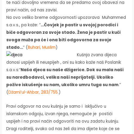
te naći dovoljno vremena da se predamo ovoj obavezi na
pravi način, od nas zavisi.
Na ovo veliko breme odgovornosti upozorava Muhammed
s.a.v.s., pa kaže: ”
…Čovjek je pastir u svojoj porodici i
biće odgovoran za svoje stado. Žena je pastir u kući
svoga muža pa će i ona biti odgovorna za svoje
stado…
” (
Buhari, Muslim
)
Kušnja zvana dijeca
donosi uspijeh ili neuspijeh , oni su kako kaže naš Poslanik
s.a.v.s:“
Naša djeca su naše džigerice. Dok su mala naši
su naredbodavci, velika naši neprijatelji. Ukoliko
požive iskušenje su nam, ukoliko umru tuga su nam
.”
(
Džami’ul-Ahbar, 283/755
.)
Pravi odgovor na ovu kušnju je samo i isključivo u
islamskom odgoju, izvan njega, nemoguće je postići
uspijeh i na pravi način odgovoriti na ovu zadatu kušnju.
Dragi roditelji, svako od nas želi da ima dijete koje će se