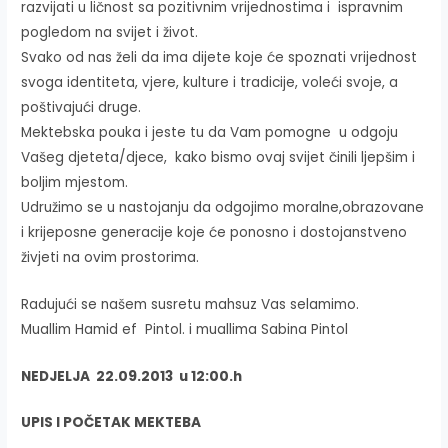
razvijati u ličnost sa pozitivnim vrijednostima i ispravnim
pogledom na svijet i život.
Svako od nas želi da ima dijete koje će spoznati vrijednost
svoga identiteta, vjere, kulture i tradicije, voleći svoje, a
poštivajući druge.
Mektebska pouka i jeste tu da Vam pomogne u odgoju
Vašeg djeteta/djece, kako bismo ovaj svijet činili ljepšim i
boljim mjestom.
Udružimo se u nastojanju da odgojimo moralne,obrazovane
i krijeposne generacije koje će ponosno i dostojanstveno
živjeti na ovim prostorima.
Radujući se našem susretu mahsuz Vas selamimo.
Muallim Hamid ef Pintol. i muallima Sabina Pintol
NEDJELJA 22.09.2013 u 12:00.h
UPIS I POČETAK MEKTEBA