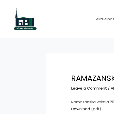
Skip
to
content
Aktuelnos
RAMAZANSKA
Leave a Comment
/
A
Ramazanska vaktija 20
Download
(pdf)