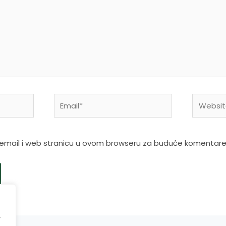
Email*
Website
 email i web stranicu u ovom browseru za buduće komentare
r