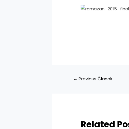
Navigacija
←
Previous Članak
članaka
Related Po