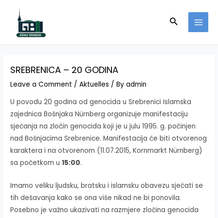
Skip
to
Search
MAI
content
MEN
SREBRENICA – 20 GODINA
Leave a Comment
/
Aktuelles
/ By
admin
U povodu 20 godina od genocida u Srebrenici Islamska
zajednica Bošnjaka Nürnberg organizuje manifestaciju
sjećanja na zločin genocida koji je u julu 1995. g. počinjen
nad Bošnjacima Srebrenice. Manifestacija će biti otvorenog
karaktera i na otvorenom (11.07.2015, Kornmarkt Nürnberg)
sa početkom u
15:00
.
Imamo veliku ljudsku, bratsku i islamsku obavezu sjećati se
tih dešavanja kako se ona više nikad ne bi ponovila.
Posebno je važno ukazivati na razmjere zločina genocida