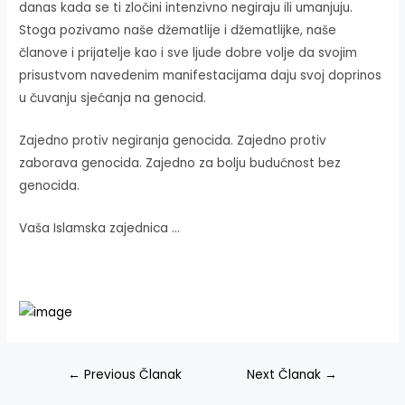
danas kada se ti zločini intenzivno negiraju ili umanjuju.
Stoga pozivamo naše džematlije i džematlijke, naše
članove i prijatelje kao i sve ljude dobre volje da svojim
prisustvom navedenim manifestacijama daju svoj doprinos
u čuvanju sjećanja na genocid.
Zajedno protiv negiranja genocida. Zajedno protiv
zaborava genocida. Zajedno za bolju budućnost bez
genocida.
Vaša Islamska zajednica …
Navigacija
←
Previous Članak
Next Članak
→
članaka