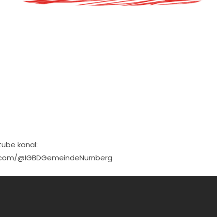
tube kanal:
e.com/@IGBDGemeindeNurnberg