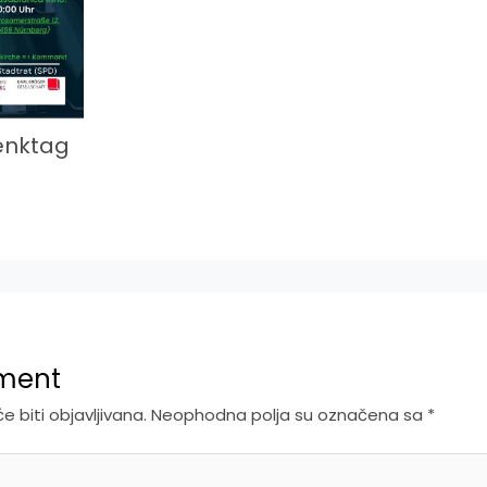
enktag
ment
 biti objavljivana.
Neophodna polja su označena sa
*