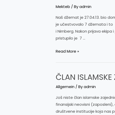
Mekteb
/ By
admin
Naš džemat je 27.04.13. bio d
je učestvovalo 7 džemata i to d
i Nirnberg. Nakon prijava ekip
pristupilo je 7 …
TAKMIČENJE
Read More »
NA
MEDŽLISU
MINHEN
ČLAN ISLAMSKE
Allgemein
/ By
admin
Još niste član islamske zajedn
finansijski neovisni (zaposlen
društvene institucije koja nas 