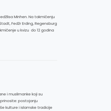
edžlisa Minhen. Na takmičenju
štadt, Fedžr Erding, Regensburg
akmičenje u kvizu do 12 godina
ane i muslimanke koji su
prinosite: postojanju
e kulture i islamske tradicije