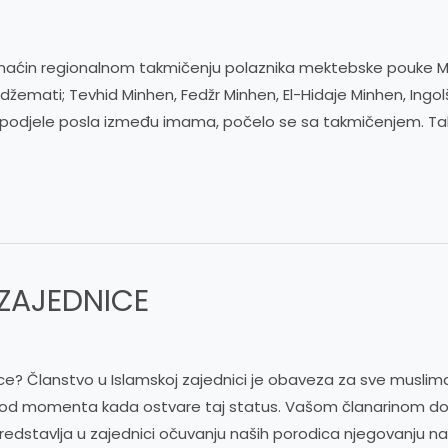
omaćin regionalnom takmičenju polaznika mektebske pouke M
žemati; Tevhid Minhen, Fedžr Minhen, El-Hidaje Minhen, Ingol
a i podjele posla između imama, počelo se sa takmičenjem. T
 ZAJEDNICE
ice? Članstvo u Islamskoj zajednici je obaveza za sve muslim
i), od momenta kada ostvare taj status. Vašom članarinom do
predstavlja u zajednici očuvanju naših porodica njegovanju naš