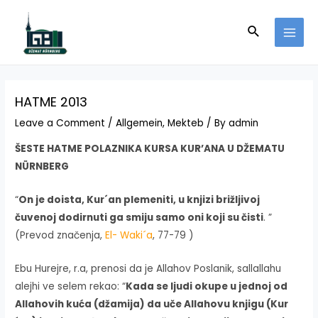
Skip
to
Search
MAI
content
MEN
HATME 2013
Leave a Comment
/
Allgemein
,
Mekteb
/ By
admin
ŠESTE HATME POLAZNIKA KURSA KUR’ANA U DŽEMATU
NÜRNBERG
“
On je doista, Kur´an plemeniti, u knjizi brižljivoj
čuvenoj dodirnuti ga smiju samo oni koji su čisti
. ”
(Prevod značenja,
El- Waki´a
, 77-79 )
Ebu Hurejre, r.a, prenosi da je Allahov Poslanik, sallallahu
alejhi ve selem rekao: “
Kada se ljudi okupe u jednoj od
Allahovih kuća (džamija) da uče Allahovu knjigu (Kur