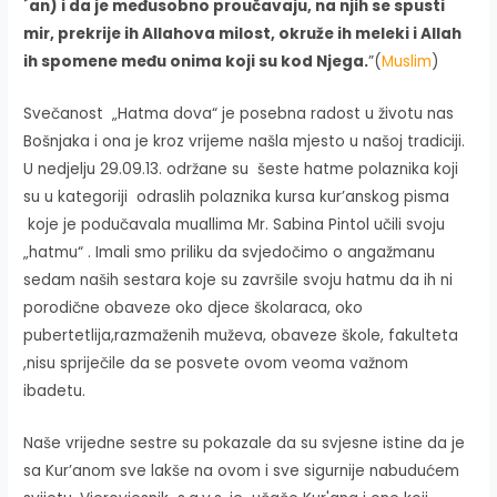
´an) i da je međusobno proučavaju, na njih se spusti
mir, prekrije ih Allahova milost, okruže ih meleki i Allah
ih spomene među onima koji su kod Njega.
”(
Muslim
)
Svečanost „Hatma dova“ je posebna radost u životu nas
Bošnjaka i ona je kroz vrijeme našla mjesto u našoj tradiciji.
U nedjelju 29.09.13. održane su šeste hatme polaznika koji
su u kategoriji odraslih polaznika kursa kur’anskog pisma
koje je podučavala muallima Mr. Sabina Pintol učili svoju
„hatmu“ . Imali smo priliku da svjedočimo o angažmanu
sedam naših sestara koje su završile svoju hatmu da ih ni
porodične obaveze oko djece školaraca, oko
pubertetlija,razmaženih muževa, obaveze škole, fakulteta
,nisu spriječile da se posvete ovom veoma važnom
ibadetu.
Naše vrijedne sestre su pokazale da su svjesne istine da je
sa Kur’anom sve lakše na ovom i sve sigurnije nabudućem