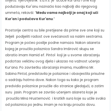
svijetu. Vjerovjesnik s.a.v.s. je učače Kur'ana i one koji
podučavaju Kur'anu naznačio kao najbolji dio njegovog
ummeta, rekavši: “
Među vama najbolji je onaj koji uči
Kur'an i podučava Kur'anu
.”
Prostorije centra su bile pretijesne da prime sve one koji su
željeli podijeliti radost ove svečanosti sa našim sestrama.
Program je počeo poslije podne namaza. Nakon ašareta
kojeg je proučila polaznica Sandra Imširović skupu se
obratio imam Hamid ef. Pintol koji je u svome obraćanju
podcrtao veličinu ovog djela i ukazao na važnost učenja
Kur’ana. Po završetku obraćanja imama, muallima Mr.
Sabina Pintol, predstavila je polaznice i obavjestila prisutne
o sadržaju hatma dove. Nakon toga su kako je program
predvidio polaznice proučile dio stranice gledajući, a zatim
suru jasin. Program se završio učenjem ašareta koje je
proučila Mina Hrustemović i kratkih sura koje su učile svaka
od polaznica po jednu. Imam je na kraju proučio dovu.